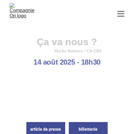
Ça va nous ?
Macha Boitsova / Cie ORI
14 août 2025 - 18h30
Le Festival des Imaginaires 
Libres,
Taulignan (26) 
Spectacle documentaire crée en suivant une
approche interdisciplinaire. C’est un spectacle
en duo dans lequel le corps, la voix, le son et la
vidéo existent en friction les uns avec les
autres.
article de presse
billetterie